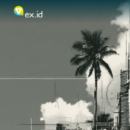
EX.ID — Agência de Marketing Digita
Agência de marketing digital, performance, GEO e tecnol
Estratégia
:
Consultoria, orquestração e B.I. Visão de ne
Performance
:
Campanhas, SEO, SEM e GEO. Mais leads
Experiências
:
Sites, e-commerce e conteúdo que conver
Inteligência
:
Dados, dashboards e relatórios para decid
Agentes
:
Automação, IA e integrações que escalam sem