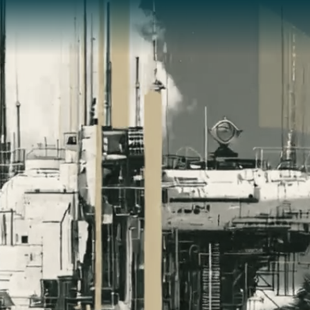
l, GEO e Tecnologia desde 1998
ogia desde 1998. Cases B2B com Capgemini, NVIDIA, Oracle
gócio antes do pixel.
, menos custo.
tem visitantes em clientes.
ir onde investir.
 contratar.