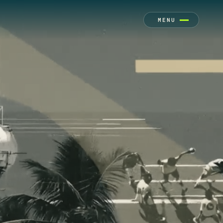
MENU
, SAP, Votorantim e McDonald's.
FECHAR