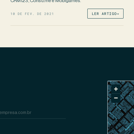
CRM123, Consu.me e Mobigames.
10 DE FEV. DE 2021
LER ARTIGO
→
+
−