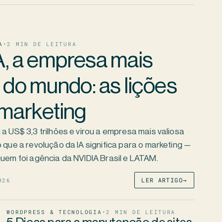
A
•
2
MIN DE LEITURA
, a empresa mais
 do mundo: as lições
 marketing
a US$ 3,3 trilhões e virou a empresa mais valiosa
 que a revolução da IA significa para o marketing —
uem foi agência da NVIDIA Brasil e LATAM.
026
LER ARTIGO
→
WORDPRESS & TECNOLOGIA
•
2
MIN DE LEITURA