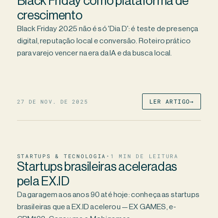
Black Friday como plataforma de
crescimento
Black Friday 2025 não é só 'Dia D': é teste de presença
digital, reputação local e conversão. Roteiro prático
para varejo vencer na era da IA e da busca local.
27 DE NOV. DE 2025
LER ARTIGO
→
STARTUPS & TECNOLOGIA
•
1
MIN DE LEITURA
Startups brasileiras aceleradas
pela EX.ID
Da garagem aos anos 90 até hoje: conheça as startups
brasileiras que a EX.ID acelerou — EX GAMES, e-