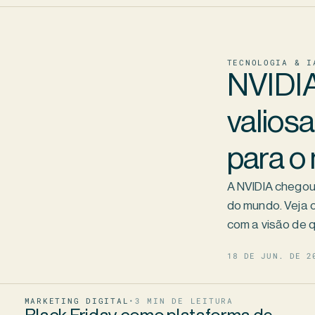
TECNOLOGIA & I
NVIDIA
valiosa
para o
A NVIDIA chegou 
do mundo. Veja o
com a visão de q
18 DE JUN. DE 2
MARKETING DIGITAL
•
3
MIN DE LEITURA