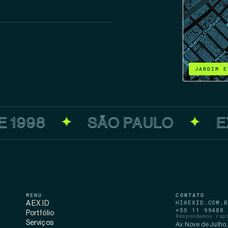
JARDIM E
 1998
SÃO PAULO
EX
✦
✦
MENU
CONTATO
HI@EXID.COM.B
A EX.ID
+55 11 99488 
Portfólio
Respondemos rap
Serviços
Av. Nove de Julho,