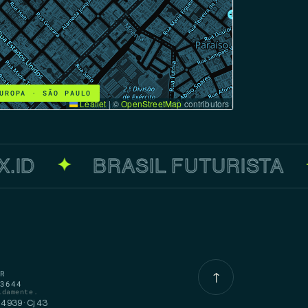
UROPA · SÃO PAULO
Leaflet
|
©
OpenStreetMap
contributors
.ID
BRASIL FUTURISTA
✦
R
↑
3644
idamente.
 4939 · Cj 43