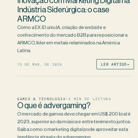
Inovação com Marketing Digital na
Indústria Siderúrgica: o case
ARMCO
Como a EX.ID uniu IA, criação de website e
conhecimento do mercado B2B para reposicionar a
ARMCO, líder em metais relaminados na América
Latina.
15 DE MAR. DE 2026
LER ARTIGO
→
GAMES & TECNOLOGIA
•
5
MIN DE LEITURA
O que é advergaming?
O mercado de games deve chegar em US$ 200 bi até
2023, superior ao da música e entretenimento juntos.
Saiba como o marketing digital pode aproveitar esta
tendência através do advergaming.